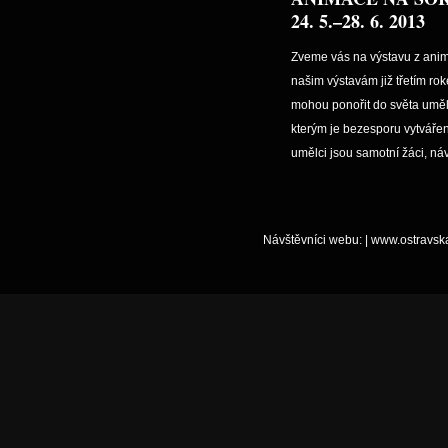
24. 5.–28. 6. 2013
Zveme vás na výstavu z anim
našim výstavám již třetím rok
mohou ponořit do světa umělc
kterým je bezesporu vytváření
umělci jsou samotní žáci, náv
Návštěvníci webu:
|
www.ostravsk