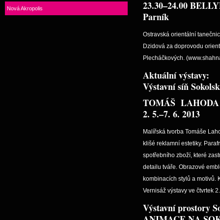
23.30–24.00
BELLY
Nová Akropolis
Parník
Ostravská orientální tanečni
Dzidová za doprovodu orient
Plecháčkových. (www.shahna
Aktuální výstavy:
Výstavní síň Sokols
TOMÁŠ LAHODA (
2. 5.–7. 6. 2013
Malířská tvorba Tomáše Lahod
klišé reklamní estetiky. Par
spotřebního zboží, které zast
detailu tváře. Obrazové emb
kombinacích stylů a motivů. 
Vernisáž výstavy ve čtvrtek 
Výstavní prostory S
ANIMACE NA SO