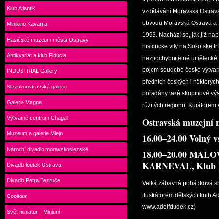
Klub Atlantik
vzdělávání Moravská Ostrav
obvodu Moravská Ostrava a Př
Minikino Kavárna
1993. Nachází se, jak již nap
Hasičské muzeum města Ostravy
historické vily na Sokolské t
Antikvariát a klub Fiducia
nezpochybnitelné umělecké os
pojem soudobé české výtvarn
INDUSTRIAL Gallery
předních českých i některých
Slezskoostravská galerie
pořádány také skupinové výs
Galerie Magna
různých regionů. Kurátorem v
Výtvarné centrum Chagall
Ostravská muzejní n
Muzeum a galerie Mlejn
16.00–24.00 Volný v
Národní divadlo moravskoslezské
18.00–20.00
MALO
KARNEVAL, Klub 
Divadlo loutek Ostrava
Divadlo Petra Bezruče
Velká zábavná pohádková s
ilustrátorem dětských knih 
Cooltour
www.adolfdudek.cz)
Svět miniatur – Miniuni