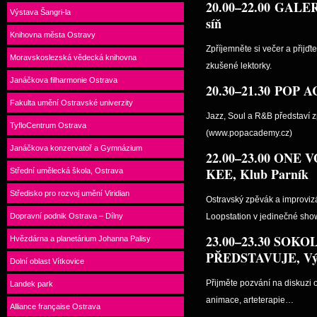
20.00–22.00 GALE
Výstava Šangri-la
síň
Knihovna města Ostravy
Zpříjemněte si večer a přijďt
Moravskoslezská vědecká knihovna
zkušené lektorky.
Janáčkova filharmonie Ostrava
20.30–21.30
POP AC
Fakulta umění Ostravské univerzity
Jazz, Soul a R&B představí 
TyfloCentrum Ostrava
(www.popacademy.cz)
Janáčkova konzervatoř a Gymnázium
22.00–23.00
ONE V
KEE, Klub Parník
Střední umělecká škola, Ostrava
Středisko pro rozvoj umění Viridian
Ostravský zpěvák a improvizá
Dopravní podnik Ostrava – Dílny
Loopstation v jedinečné sho
23.00–23.30 SOKO
Hvězdárna a planetárium Johanna Palisy
PŘEDSTAVUJE, Výst
Dolní oblast Vítkovice
Přijměte pozvání na diskuzi o 
Landek park
animace, arteterapie…
Alliance française Ostrava