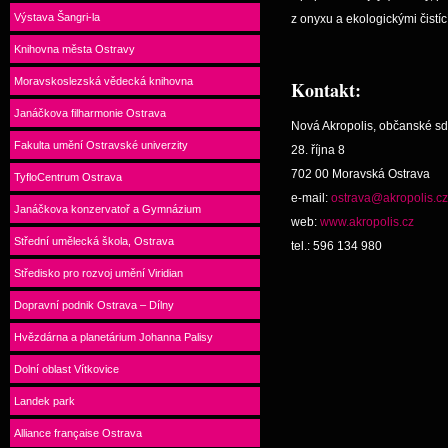
Výstava Šangri-la
z onyxu a ekologickými čistíc
Knihovna města Ostravy
Moravskoslezská vědecká knihovna
Kontakt:
Janáčkova filharmonie Ostrava
Nová Akropolis, občanské sd
Fakulta umění Ostravské univerzity
28. října 8
702 00 Moravská Ostrava
TyfloCentrum Ostrava
e-mail:
ostrava@akropolis.cz
Janáčkova konzervatoř a Gymnázium
web:
www.akropolis.cz
Střední umělecká škola, Ostrava
tel.: 596 134 980
Středisko pro rozvoj umění Viridian
Dopravní podnik Ostrava – Dílny
Hvězdárna a planetárium Johanna Palisy
Dolní oblast Vítkovice
Landek park
Alliance française Ostrava