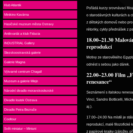
Klub Atlantik
Pořádá kurzy srovnávací fil
Minikino Kavárna
o starodávných kulturách a civ
z dětských domovů nebo pro p
Hasičské muzeum města Ostravy
rétoriky, cykly přednášek z 
Antikvariát a klub Fiducia
18.00–21.30 Malován
INDUSTRIAL Gallery
reprodukcí
Slezskoostravská galerie
Motivy ze starověkého Egypt
Galerie Magna
odnést s sebou jako dárek.
Výtvarné centrum Chagall
22.00–23.00 Film „F
renesance“
Muzeum a galerie Mlejn
Národní divadlo moravskoslezské
Seznámení s italskou renesan
Vinci, Sandro Botticelli, Mic
Divadlo loutek Ostrava
aj.).
Divadlo Petra Bezruče
17.00–24.00 Na místě je stál
Cooltour
reprodukcí, malé filozofické
Svět miniatur – Miniuni
z papírové krajky (záložky, p