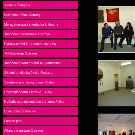
Výstava Šangri-la
Knihovna města Ostravy
Moravskoslezská vědecká knihovna
Janáčkova filharmonie Ostrava
Fakulta umění Ostravské univerzity
TyfloCentrum Ostrava
Janáčkova konzervatoř a Gymnázium
Střední umělecká škola, Ostrava
Středisko pro rozvoj umění Viridian
Dopravní podnik Ostrava – Dílny
Hvězdárna a planetárium Johanna Palisy
Dolní oblast Vítkovice
Landek park
Alliance française Ostrava