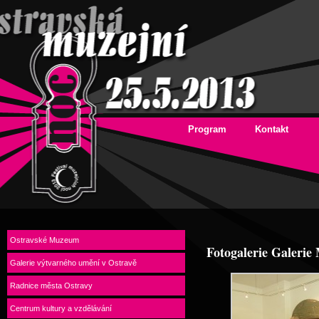
Program
Kontakt
Ostravské Muzeum
Fotogalerie Galerie
Galerie výtvarného umění v Ostravě
Radnice města Ostravy
Centrum kultury a vzdělávání