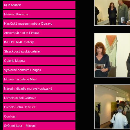
Klub Atlantik
Minikino Kavárna
Hasičské muzeum města Ostravy
Antikvariát a klub Fiducia
INDUSTRIAL Gallery
Slezskoostravská galerie
Galerie Magna
Výtvarné centrum Chagall
Muzeum a galerie Mlejn
Národní divadlo moravskoslezské
Divadlo loutek Ostrava
Divadlo Petra Bezruče
Cooltour
Svět miniatur – Miniuni