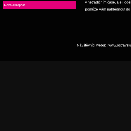
v netradičním čase, ale i odě
Nová Akropolis
pomůže Vám nahlédnout do v
Návštěvníci webu:
|
www.ostravsk