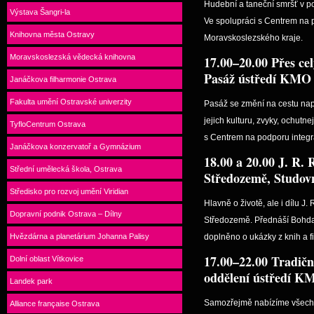
Hudební a taneční smršť v po
Výstava Šangri-la
Ve spolupráci s Centrem na 
Knihovna města Ostravy
Moravskoslezského kraje.
Moravskoslezská vědecká knihovna
17.00–20.00 Přes cel
Pasáž ústředí KMO
Janáčkova filharmonie Ostrava
Fakulta umění Ostravské univerzity
Pasáž se změní na cestu např
jejich kulturu, zvyky, ochutne
TyfloCentrum Ostrava
s Centrem na podporu integr
Janáčkova konzervatoř a Gymnázium
18.00 a 20.00 J. R. R
Střední umělecká škola, Ostrava
Středozemě, Studo
Středisko pro rozvoj umění Viridian
Hlavně o životě, ale i dílu J. 
Dopravní podnik Ostrava – Dílny
Středozemě. Přednáší Bohda
Hvězdárna a planetárium Johanna Palisy
doplněno o ukázky z knih a f
17.00–22.00 Tradičn
Dolní oblast Vítkovice
oddělení ústředí K
Landek park
Samozřejmě nabízíme všechny
Alliance française Ostrava