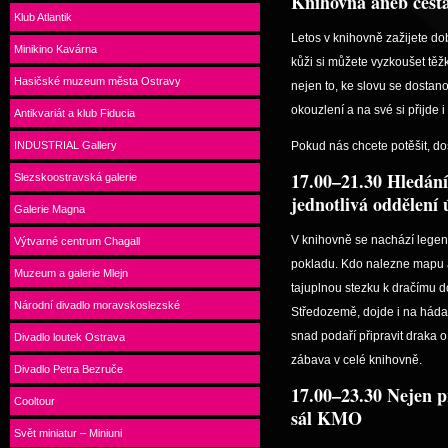
Knihovna aneb cesta
Klub Atlantik
Letos v knihovně zažijete dob
Minikino Kavárna
kůži si můžete vyzkoušet těžk
Hasičské muzeum města Ostravy
nejen to, ke slovu se dostanou
okouzlení a na své si přijde 
Antikvariát a klub Fiducia
INDUSTRIAL Gallery
Pokud nás chcete potěšit, d
17.00–21.30 Hledání
Slezskoostravská galerie
jednotlivá oddělení
Galerie Magna
V knihovně se nachází legen
Výtvarné centrum Chagall
pokladu. Kdo nalezne mapu 
Muzeum a galerie Mlejn
tajuplnou stezku k dračímu d
Národní divadlo moravskoslezské
Středozemě, dojde i na háda
snad podaří připravit draka o
Divadlo loutek Ostrava
zábava v celé knihovně.
Divadlo Petra Bezruče
17.00–23.30 Nejen p
Cooltour
sál KMO
Svět miniatur – Miniuni